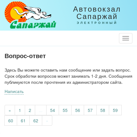
Автовокзал
Сапаржай
ЭЛЕКТРОННЫЙ
Togg
Navi
Вопрос-ответ
Здесь Вы можете оставить нам сообщение или задать вопрос.
Срок обработки вопросов может занимать 1-2 дня. Сообщения
публикуются после прочтения их администратором сайта.
Написать
«
1
2
...
54
55
56
57
58
59
60
61
62
»