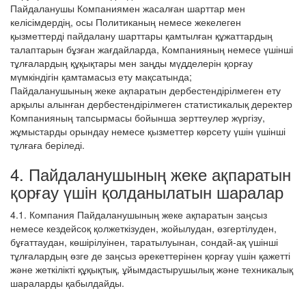
Пайдаланушы Компаниямен жасалған шарттар мен
келісімдердің, осы Политиканың немесе жекелеген
қызметтерді пайдалану шарттары қамтылған құжаттардың
талаптарын бұзған жағдайларда, Компанияның немесе үшінші
тұлғалардың құқықтары мен заңды мүдделерін қорғау
мүмкіндігін қамтамасыз ету мақсатында;
Пайдаланушының жеке ақпаратын дербестендірілмеген ету
арқылы алынған дербестендірілмеген статистикалық деректер
Компанияның тапсырмасы бойынша зерттеулер жүргізу,
жұмыстарды орындау немесе қызметтер көрсету үшін үшінші
тұлғаға беріледі.
4. Пайдаланушының жеке ақпаратын
қорғау үшін қолданылатын шаралар
4.1. Компания Пайдаланушының жеке ақпаратын заңсыз
немесе кездейсоқ қолжеткізуден, жойылудан, өзгертілуден,
бұғаттаудан, көшірілуінен, таратылуынан, сондай-ақ үшінші
тұлғалардың өзге де заңсыз әрекеттерінен қорғау үшін қажетті
және жеткілікті құқықтық, ұйымдастырушылық және техникалық
шараларды қабылдайды.