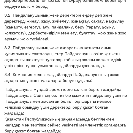
деректері көрсетілген кез келген сұрау) өзінің жеке деректерін
өңдеуге келісім береді.
3.2. Пайдаланушының жеке деректерін өңдеу деп жеке
деректерді жинау, жазу, жүйелеу, жинақтау, сақтау, нақтылау
(жаңарту, өзгерту), алу, пайдалану, беру (тарату, ұсыну,
қолжеткізу), дербестендірілмеген ету, бұғаттау, жою және жою
арқылы жою түсініледі.
3.3. Пайдаланушының жеке ақпаратына қатысты оның
құпиялылығы сақталады, егер Пайдаланушы өзіне қатысты
ақпаратты шектеусіз тұлғалар тобының жалпы қолжетімділігі
үшін ерікті түрде ұсынған жағдайларды қоспағанда.
3.4. Компания келесі жағдайларда Пайдаланушының жеке
ақпаратын үшінші тұлғаларға беруге құқылы:
Пайдаланушы мұндай әрекеттерге келісім берген жағдайда;
Пайдаланушы Сайттың белгілі бір қызметін пайдалану үшін не
Пайдаланушымен жасалған белгілі бір шартты немесе
келісімді орындау үшін деректерді беру қажет болған
жағдайда;
Қазақстан Республикасының заңнамасында белгіленген
негіздер мен тәртіпке сәйкес уәкілетті мемлекеттік органдарға
беру қажет болған жағдайда;