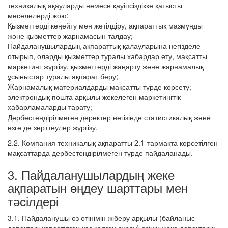
техникалық ақауларды немесе қауіпсіздікке қатысты
мәселелерді жою;
Қызметтерді кеңейту мен жетілдіру, ақпараттық мазмұнды
және қызметтер жарнамасын талдау;
Пайдаланушылардың ақпараттық қалауларына негізделе
отырып, оларды қызметтер туралы хабардар ету, мақсатты
маркетинг жүргізу, қызметтерді жаңарту және жарнамалық
ұсыныстар туралы ақпарат беру;
Жарнамалық материалдарды мақсатты түрде көрсету;
электрондық пошта арқылы жекелеген маркетингтік
хабарламаларды тарату;
Дербестендірілмеген деректер негізінде статистикалық және
өзге де зерттеулер жүргізу.
2.2. Компания техникалық ақпаратты 2.1‑тармақта көрсетілген
мақсаттарда дербестендірілмеген түрде пайдаланады.
3. Пайдаланушылардың жеке
ақпаратын өңдеу шарттары мен
тәсілдері
3.1. Пайдаланушы өз өтінімін жіберу арқылы (байланыс