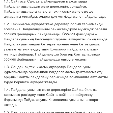
1.1. Сайт осы Саясатта айқындалған мақсаттарда
Пайдаланушылардың жеке деректерін, сондай‑ақ
Пайдаланушыларға қатысты техникалық және өзге де
ақпаратты жинайды, оларға қол жеткізеді және пайдаланады.
1.2. Техникалық ақпарат жеке деректер болып табылмайды.
Компания Пайдаланушыны сәйкестендіруге мүмкіндік беретін
cookies файлдарын пайдаланады. Cookies файлдары –
Пайдаланушының белсенділігі туралы ақпаратты, оның ішінде
Пайдаланушы қандай беттерге кіргенін және бетте қанша
уақыт өткізгенін өңдеу үшін Компания пайдалана алатын
мәтіндік файлдар. Пайдаланушы браузер баптауларында
cookies файлдарын пайдалануды өшіруге құқылы.
1.3. Сондай‑ақ техникалық ақпаратқа Пайдаланушы
құрылғысында орнатылған бағдарламалық қамтамасыз ету
арқылы Сайтты пайдалану барысында Компанияға автоматты
түрде берілетін ақпарат жатады.
1.4. Пайдаланушының жеке деректеріне Сайтта билетке
тапсырыс рәсімдеу және Сайтты кейіннен пайдалану
барысында Пайдаланушы Компанияға ұсынатын ақпарат
жатады.
1.5. Компания сондай‑ақ жеке деректер субъектісі жалпыға