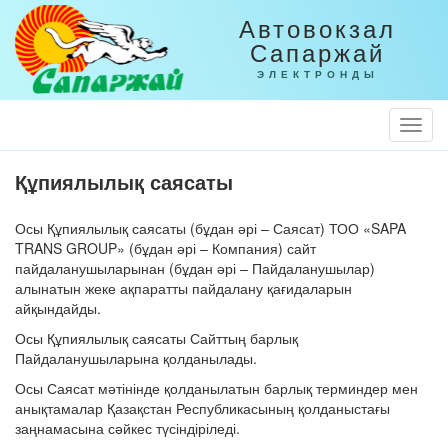
Автовокзал
Сапаржай
ЭЛЕКТРОНДЫ
Togg
Navi
Құпиялылық саясаты
Осы Құпиялылық саясаты (бұдан әрі – Саясат) ТОО «SAPA
TRANS GROUP» (бұдан әрі – Компания) сайт
пайдаланушыларынан (бұдан әрі – Пайдаланушылар)
алынатын жеке ақпаратты пайдалану қағидаларын
айқындайды.
Осы Құпиялылық саясаты Сайттың барлық
Пайдаланушыларына қолданылады.
Осы Саясат мәтінінде қолданылатын барлық терминдер мен
анықтамалар Қазақстан Республикасының қолданыстағы
заңнамасына сәйкес түсіндіріледі.