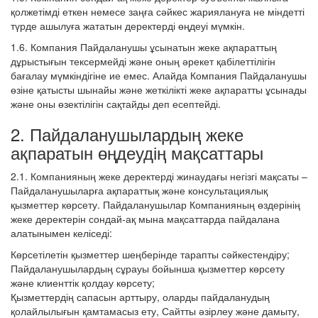
қолжетімді еткен немесе заңға сәйкес жариялануға не міндетті
түрде ашылуға жататын деректерді өңдеуі мүмкін.
1.6. Компания Пайдаланушы ұсынатын жеке ақпараттың
дұрыстығын тексермейді және оның әрекет қабілеттілігін
бағалау мүмкіндігіне ие емес. Алайда Компания Пайдаланушы
өзіне қатысты шынайы және жеткілікті жеке ақпаратты ұсынады
және оны өзектілігін сақтайды деп есептейді.
2. Пайдаланушылардың жеке
ақпаратын өңдеудің мақсаттары
2.1. Компанияның жеке деректерді жинаудағы негізгі мақсаты –
Пайдаланушыларға ақпараттық және консультациялық
қызметтер көрсету. Пайдаланушылар Компанияның өздерінің
жеке деректерін сондай‑ақ мына мақсаттарда пайдалана
алатынымен келіседі:
Көрсетілетін қызметтер шеңберінде тарапты сәйкестендіру;
Пайдаланушылардың сұрауы бойынша қызметтер көрсету
және клиенттік қолдау көрсету;
Қызметтердің сапасын арттыру, оларды пайдаланудың
қолайлылығын қамтамасыз ету, Сайтты әзірлеу және дамыту,