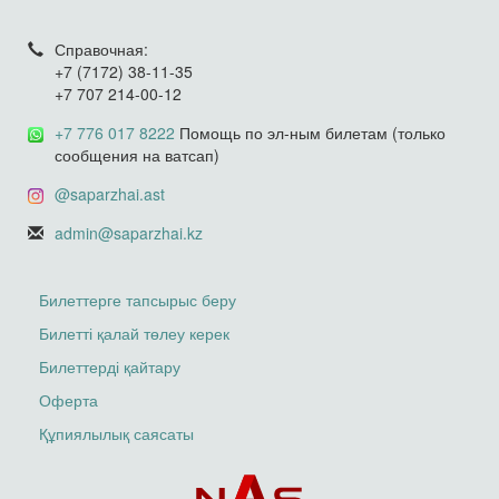
Справочная:
+7 (7172) 38-11-35
+7 707 214-00-12
+7 776 017 8222
Помощь по эл-ным билетам (только
сообщения на ватсап)
@saparzhai.ast
admin@saparzhai.kz
Билеттерге тапсырыс беру
Билетті қалай төлеу керек
Билеттерді қайтару
Оферта
Құпиялылық саясаты