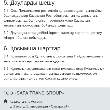
5. Дауларды шешу
5.1. Осы Политикамен реттелетін қатынастардан туындайтын
барлық даулар Қазақстан Республикасының қолданыстағы
заңнамасында белгіленген тәртіппен және Қазақстан
құқығының нормалары бойынша шешіледі.
5.2. Дауларды сотқа дейінгі (претензиялық) тәртіппен реттеу
міндетті болып табылады.
6. Қосымша шарттар
6.1. Компания осы Құпиялылық саясатына Пайдаланушының
келісімінсіз өзгерістер енгізуге құқылы.
6.2. Құпиялылық саясатының жаңа нұсқасы, егер Құпиялылық
саясатының жаңа редакциясында өзгеше көзделмесе, ол
орналастырылған сәттен бастап күшіне енеді.
ТОО «SAPA TRANS GROUP»
Казахстан, г. Астана
ул.Гете, д.5, автовокзал «Сапаржай»