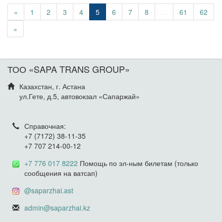
«
1
2
3
4
5
6
7
8
...
61
62
»
ТОО «SAPA TRANS GROUP»
Казахстан, г. Астана
ул.Гете, д.5, автовокзал «Сапаржай»
Справочная:
+7 (7172) 38-11-35
+7 707 214-00-12
+7 776 017 8222
Помощь по эл-ным билетам (только
сообщения на ватсап)
@saparzhai.ast
admin@saparzhai.kz