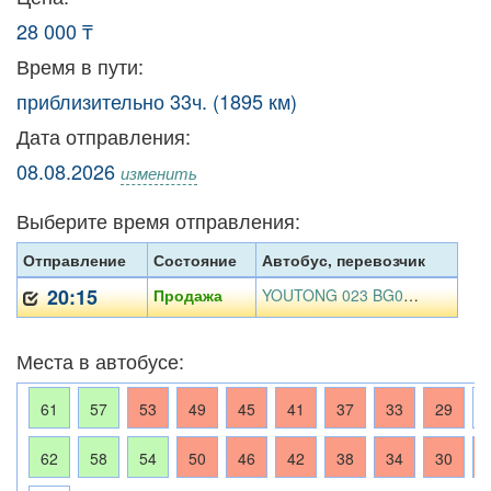
28 000 ₸
Время в пути:
приблизительно 33ч. (1895 км)
Дата отправления:
08.08.2026
изменить
Выберите время отправления:
Отправление
Состояние
Автобус, перевозчик
20:15
Продажа
YOUTONG 023 BG01, ТОО АБИ-АСТАНА
Места в автобусе:
61
57
53
49
45
41
37
33
29
62
58
54
50
46
42
38
34
30