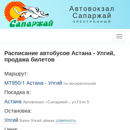
Автовокзал
Сапаржай
ЭЛЕКТРОННЫЙ
Togg
Navi
Расписание автобусов Астана - Улгий,
продажа билетов
Маршрут:
МТ950/1 Астана - Улгий
по воскресеньям
Посадка в:
Астана
Автовокзал «Сапаржай», ул.Гете 5
Остановка:
Улгий
изменить
Баян-Улгий аймак
Цена: