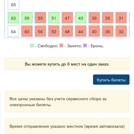
65
63
59
55
51
47
43
39
35
31
64
60
56
52
48
44
40
36
32
- Свободно;
- Занято;
- Бронь;
Вы можете купить до 6 мест на один заказ.
Купить билеты
Все цены указаны без учета сервисного сбора за
электронные билеты.
Время отправления указано местное (время автовокзала)